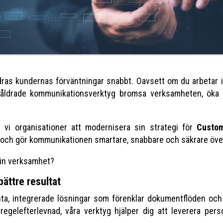
dras kundernas förväntningar snabbt. Oavsett om du arbetar 
öråldrade kommunikationsverktyg bromsa verksamheten, öka
r vi organisationer att modernisera sin strategi för
Custo
och gör kommunikationen smartare, snabbare och säkrare över 
din verksamhet?
bättre resultat
enta, integrerade lösningar som förenklar dokumentflöden o
 regelefterlevnad, våra verktyg hjälper dig att leverera pers