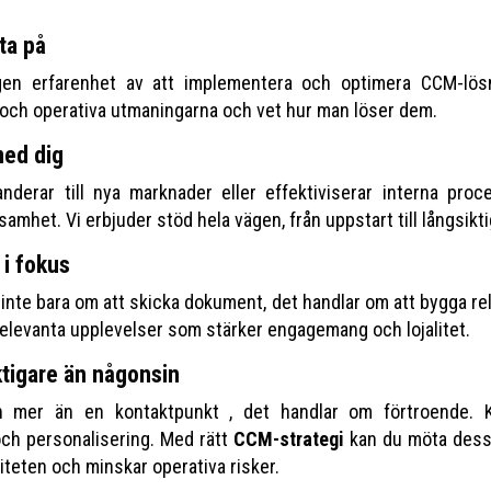
ta på
en erfarenhet av att implementera och optimera CCM-lösn
 och operativa utmaningarna och vet hur man löser dem.
med dig
derar till nya marknader eller effektiviserar interna proc
ksamhet. Vi erbjuder stöd hela vägen, från uppstart till långsikt
i fokus
te bara om att skicka dokument, det handlar om att bygga rela
elevanta upplevelser som stärker engagemang och lojalitet.
ktigare än någonsin
 mer än en kontaktpunkt , det handlar om förtroende. K
och personalisering. Med rätt
CCM-strategi
kan du möta dess
viteten och minskar operativa risker.