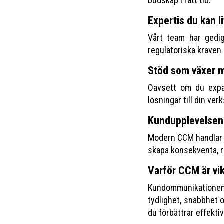
budskap i rätt tid.
Expertis du kan li
Vårt team har gedig
regulatoriska kraven
Stöd som växer 
Oavsett om du expan
lösningar till din ver
Kundupplevelsen 
Modern CCM handlar in
skapa konsekventa, r
Varför CCM är vi
Kundommunikationen
tydlighet, snabbhet 
du förbättrar effekti